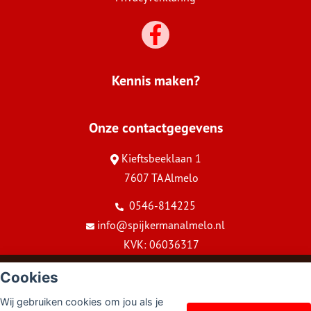
Kennis maken?
Onze contactgegevens
Kieftsbeeklaan 1
7607 TA Almelo
0546-814225
info@spijkermanalmelo.nl
KVK: 06036317
© Copyright
Assupport BV
2026
Cookies
Sitemap
Wij gebruiken cookies om jou als je
Disclaimer