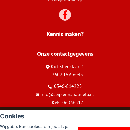
Kennis maken?
Onze contactgegevens
Kieftsbeeklaan 1
7607 TA Almelo
0546-814225
info@spijkermanalmelo.nl
KVK: 06036317
© Copyright
Assupport BV
2026
Cookies
Sitemap
Wij gebruiken cookies om jou als je
Disclaimer